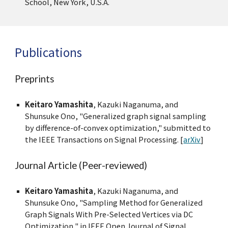
School, New York, U.S.A.
Publications
Preprints
Keitaro Yamashita
, Kazuki Naganuma, and
Shunsuke Ono, "Generalized graph signal sampling
by difference-of-convex optimization,"
s
ubmitted to
the IEEE Transactions on Signal Processing. [
arXiv
]
Journal Article (Peer-reviewed)
Keitaro Yamashita
, Kazuki Naganuma, and
Shunsuke Ono
, "Sampling Method for Generalized
Graph Signals With Pre-Selected Vertices via DC
Optimization," in IEEE Open Journal of Signal