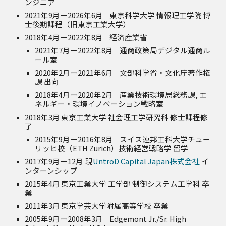
ンジニア
2021年9月ー2026年6月
東京科学大学 情報理工学院 博
士後期課程（旧東京工業大学）
2018年4月ー2022年8月
経済産業省
2021年7月ー2022年8月
通商政策局デジタル通商ル
ール室
2020年2月ー2021年6月
文部科学省・文化庁著作権
課 出向
2018年4月ー2020年2月
産業技術環境局総務課, エ
ネルギー・環境イノベーション戦略室
2018年3月
東京工業大学 社会理工学研究科 修士課程修
了
2015年9月ー2016年8月
スイス連邦工科大学チュー
リッヒ校（ETH Zürich）技術経営戦略学 留学
2017年9月ー12月
現
UntroD Capital Japan株式会社
イ
ンターンシップ
2015年4月
東京工業大学 工学部 制御システム工学科 卒
業
2011年3月
東京学芸大学附属高等学校 卒業
2005年9月ー2008年3月
Edgemont Jr./Sr. High