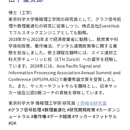
博士（工学）
東京科学大学情報理工学院の研究員として、グラフ信号処
理や数理最適化の研究に従事しつつ、株式会社EventHub
でフルスタックエンジニアとしても勤務。
2018年から2022年まで経済産業省に勤務し、脱炭素や科
学技術政策、著作権法、デジタル通商政策等に関する業
務を担当しました。修士課程在籍時には、スイス連邦工
科大学チューリッヒ校（ETH Zürich）への留学を経験し
ています。2024年には、Asia Pacific Signal and
Information Processing Association Annual Summit and
Conference (APSIPA ASC)で最優秀論文賞を受賞しまし
た。また、サッカーやフットサルを趣味とし、日本サッ
カー協会公認D級コーチの資格を保有しています。
東京科学大学 情報理工学院 研究員
小野峻佑研究室
#グラフ信号処理 #数理最適化 #研究開発政策 #カーボンニ
ュートラル #著作権 #データ越境 #サッカー #フットサル
#GK