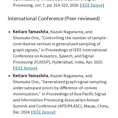
Processing, vol. 7, pp. 314-323, 2026. [
IEEE Xplore
]
International Conference (Peer-reviewed)
Keitaro Yamashita
, Kazuki Naganuma, and
Shunsuke Ono, "Controlling the number of sample-
contributive vertices in generalized sampling of
graph signals," in Proceedings of IEEE International
Conference on Acoustics, Speech, and Signal
Processing (ICASSP), Hyderabad, India, Apr. 2025.
[
IEEE Xplore
]
Keitaro Yamashita
, Kazuki Naganuma, and
Shunsuke Ono, "Generalized graph signal sampling
under subspace priors by difference-of-convex
minimization," in Proceedings of Asia Pacific Signal
and Information Processing Association Annual
Summit and Conference (APSIPA ASC), Macau, China,
Dec. 2024. [
IEEE Xplore
]